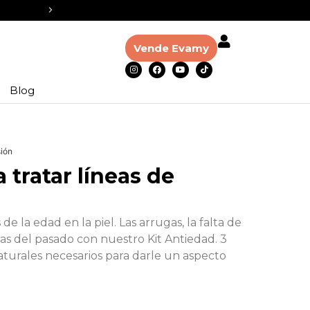
Asesoría personalizada cuando lo necesites
Vende Evamy
Blog
sión
a tratar líneas de
de la edad en la piel. Las arrugas, la falta de
as del pasado con nuestro Kit Antiedad. 3
aturales necesarios para darle un aspecto