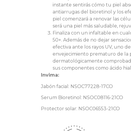
instante sentirás cómo tu piel abs
antiarrugas del bioretinol y los ef
piel comenzará a renovar las célul
será una piel más saludable, reju
Finaliza con un infaltable en cua
50+. Además de no dejar sensacion
efectiva ante los rayos UV, uno d
envejecimiento prematuro de la pi
dermatológicamente comprobado,
sus componentes como ácido hial
Invima:
Jabón facial: NSOC77228-17CO
Serum Bioretinol: NSOC08116-21CO
Protector solar: NSOC06553-21CO