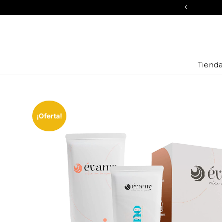
 de descuento en todos los kits
Compr
Tiend
¡Oferta!