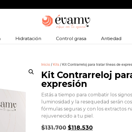
as protegidas. Pagos 100% seguros
a
Hidratación
Control grasa
Antiedad
Inicio
/
Kits
/ Kit Contrarreloj para tratar líneas de expre
Kit Contrarreloj par
expresión
Estás a tiempo para combatir los signos 
luminosidad y la resequedad serán cos
fórmulas seguras y con los extractos n
rejuvenecido a tu piel.
$
131.700
$
118.530