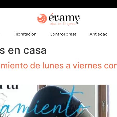
as protegidas. Pagos 100% seguros
a
Hidratación
Control grasa
Antiedad
os en casa
miento de lunes a viernes con