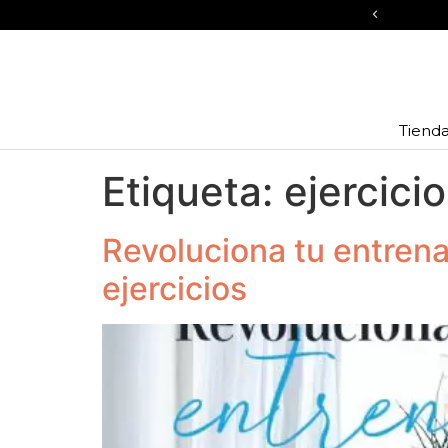
 de descuento en todos los kits
Compr
Tiend
Etiqueta:
ejercici
Revoluciona tu entrena
ejercicios